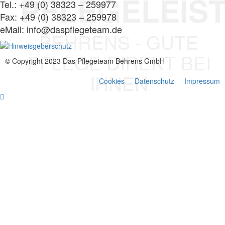
PFLEGELEIS
Tel.: +49 (0) 38323 – 259977
Fax: +49 (0) 38323 – 259978
eMail: info@daspflegeteam.de
BEHRENS - GUTE
PFLEGE DIREKT BEI
© Copyright 2023 Das Pflegeteam Behrens GmbH
IHNEN
Cookies
Datenschutz
Impressum