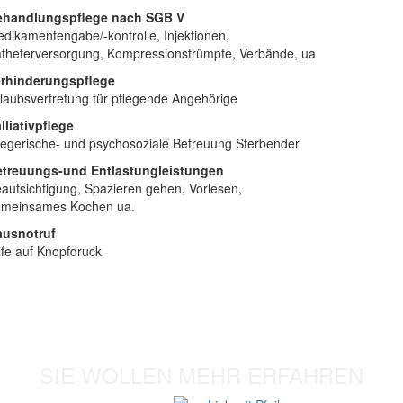
ehandlungspflege nach SGB V
dikamentengabe/-kontrolle, Injektionen,
theterversorgung, Kompressionstrümpfe, Verbände, ua
erhinderungspflege
laubsvertretung für pflegende Angehörige
lliativpflege
legerische- und psychosoziale Betreuung Sterbender
etreuungs-und Entlastungleistungen
aufsichtigung, Spazieren gehen, Vorlesen,
meinsames Kochen ua.
ausnotruf
lfe auf Knopfdruck
SIE WOLLEN MEHR ERFAHREN